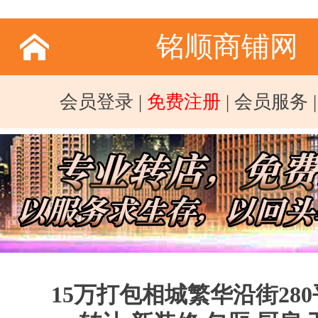
铭顺商铺网
会员登录
|
免费注册
|
会员服务
15万打包相城繁华沿街28