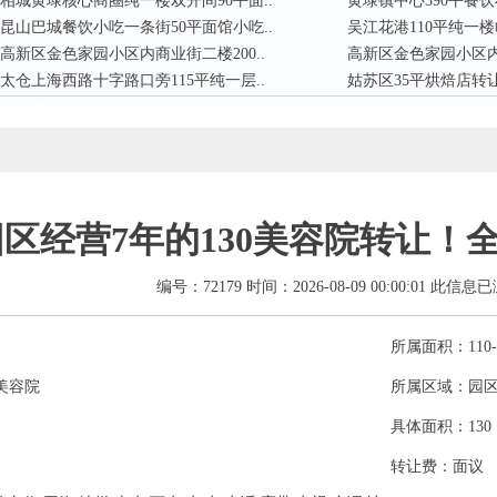
相城黄埭核心商圈纯一楼双开间90平面..
黄埭镇中心390平餐饮
昆山巴城餐饮小吃一条街50平面馆小吃..
吴江花港110平纯一楼
高新区金色家园小区内商业街二楼200..
高新区金色家园小区内商
太仓上海西路十字路口旁115平纯一层..
姑苏区35平烘焙店转让房
园区经营7年的130美容院转让！
编号：72179 时间：2026-08-09 00:00:01 此信息
所属面积：110-
美容院
所属区域：园
具体面积：13
转让费：面议