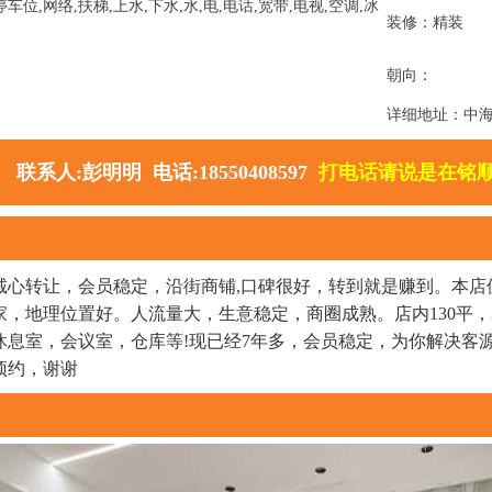
位,网络,扶梯,上水,下水,水,电,电话,宽带,电视,空调,冰
装修：精装
朝向：
详细地址：中
联系人:彭明明 电话:18550408597
打电话请说是在铭
诚心转让，会员稳定，沿街商铺,口碑很好，转到就是赚到。本店
，地理位置好。人流量大，生意稳定，商圈成熟。店内130平，
休息室，会议室，仓库等!现已经7年多，会员稳定，为你解决客
预约，谢谢