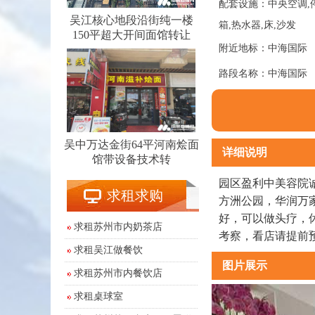
配套设施：中央空调,停车
吴江核心地段沿街纯一楼
箱,热水器,床,沙发
150平超大开间面馆转让
附近地标：中海国际
路段名称：中海国际
吴中万达金街64平河南烩面
详细说明
馆带设备技术转
园区盈利中美容院
求租求购
方洲公园，华润万家
好，可以做头疗，
求租苏州市内奶茶店
考察，看店请提前
求租吴江做餐饮
图片展示
求租苏州市内餐饮店
求租桌球室