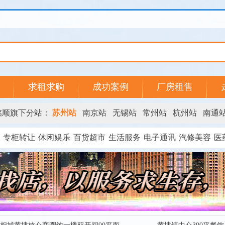
求租求购
成功案例
厂房租售
铭顺旗下分站：
苏州站
南京站
无锡站
常州站
杭州站
南通
专柜转让
休闲娱乐
百货超市
生活服务
电子通讯
汽修美容
医