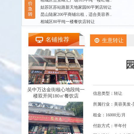
相城区合景峰汇广场165平纯一楼旺铺..
姑苏区苏站路新天地家园80平粥店转让
昆山陆家200平商铺出租，适合美容养..
相城区80平纯一楼餐饮店转让
名铺推荐
生意转让
吴中万达金街核心地段纯一
信息类型：转让
楼双开间180㎡餐饮店
所属行业：美容美发-
租金：16000元/月
付款方式：半年付