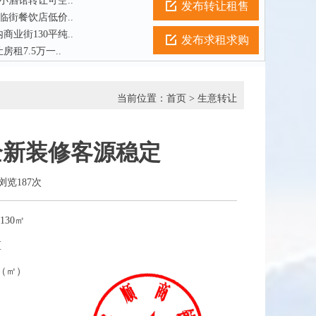
小酒馆转让可空..
发布转让租售
临街餐饮店低价..
业街130平纯..
发布求租求购
租7.5万一..
当前位置：
首页
>
生意转让
全新装修客源稳定
已浏览187次
130㎡
区
0（㎡）