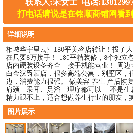
联系人:宋女士 电话:13812997
打电话请说是在铭顺商铺网看
详细说明
相城华宇星云汇180平美容店转让！投了
在只要8万接手！ 180平精装修，8个独
店内硬装设备齐全，接手就能营业！ 周边
白金汉爵酒店，很多高端公寓，别墅区，
边，消费能力很强。 做美容 养生 产后恢
肩颈，采耳、足浴，理疗都可以， 不是生
精力跟不上，适合想做养生行业的朋友，
图片展示