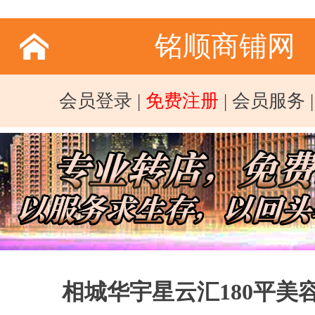
铭顺商铺网
会员登录
|
免费注册
|
会员服务
相城华宇星云汇180平美