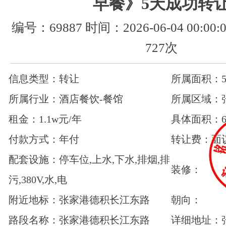
早餐》5天成功转
编号：69887 时间：2026-06-04 00:0
727次
信息类型：转让
所属面积：50
所属行业：酒店餐饮-餐馆
所属区域：
租金：1.1w元/年
具体面积：6
付款方式：年付
转让费：面
配套设施：停车位,上水,下水,排烟,排
装修：
污,380V,水,电
附近地标：张家港德积长江东路
朝向：
路段名称：张家港德积长江东路
详细地址：