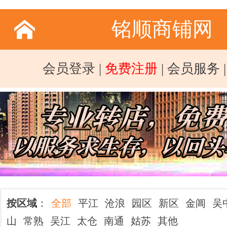
铭顺商铺网
会员登录
|
免费注册
|
会员服务
按区域
：
全部
平江
沧浪
园区
新区
金阊
吴
山
常熟
吴江
太仓
南通
姑苏
其他