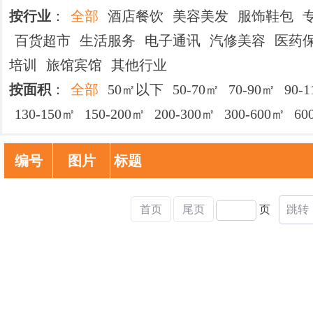
按行业
：
全部
酒店餐饮
美容美发
服饰鞋包
百货超市
生活服务
电子通讯
汽修美容
医药
培训
旅馆宾馆
其他行业
按面积
：
全部
50㎡以下
50-70㎡
70-90㎡
90-
130-150㎡
150-200㎡
200-300㎡
300-600㎡
6
编号
图片
标题
首页
尾页
页
跳转