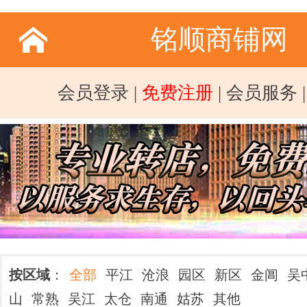
铭顺商铺网
会员登录
|
免费注册
|
会员服务
按区域
：
全部
平江
沧浪
园区
新区
金阊
吴
山
常熟
吴江
太仓
南通
姑苏
其他