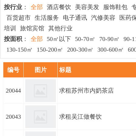
按行业
：
全部
酒店餐饮
美容美发
服饰鞋包
百货超市
生活服务
电子通讯
汽修美容
医药
培训
旅馆宾馆
其他行业
按面积
：
全部
50㎡以下
50-70㎡
70-90㎡
90-
130-150㎡
150-200㎡
200-300㎡
300-600㎡
6
编号
图片
标题
20044
求租苏州市内奶茶店
20043
求租吴江做餐饮