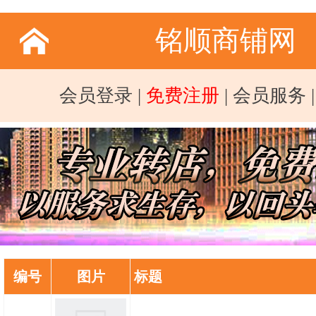
铭顺商铺网
会员登录
|
免费注册
|
会员服务
编号
图片
标题