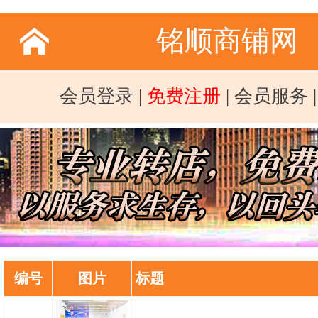
铭顺商铺网
会员登录
|
免费注册
|
会员服务
编号
图片
标题