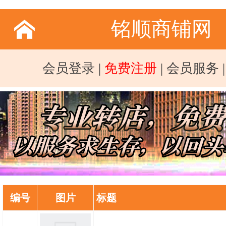
铭顺商铺网
会员登录
|
免费注册
|
会员服务
编号
图片
标题