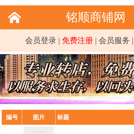
铭顺商铺网
会员登录
|
免费注册
|
会员服务
编号
图片
标题