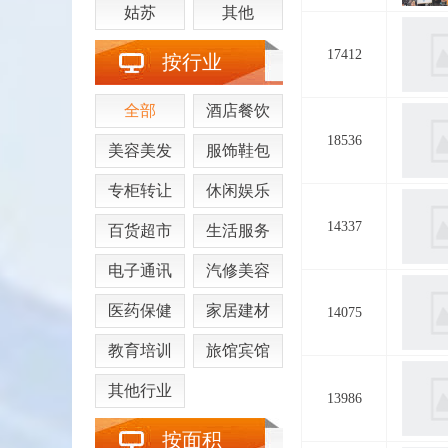
姑苏
其他
17412
按行业
全部
酒店餐饮
18536
美容美发
服饰鞋包
专柜转让
休闲娱乐
14337
百货超市
生活服务
电子通讯
汽修美容
医药保健
家居建材
14075
教育培训
旅馆宾馆
其他行业
13986
按面积