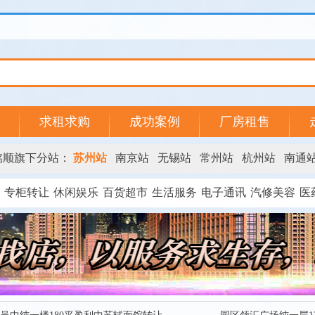
求租求购
成功案例
厂房租售
铭顺旗下分站：
苏州站
南京站
无锡站
常州站
杭州站
南通
专柜转让
休闲娱乐
百货超市
生活服务
电子通讯
汽修美容
医