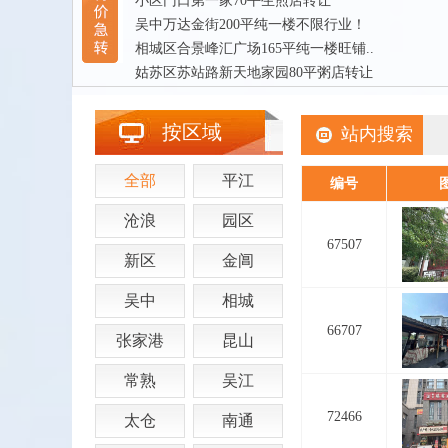
小区门口第一家70平生煎店转让
吴中万达金街200平纯一楼不限行业！
相城区合景峰汇广场165平纯一楼旺铺..
姑苏区苏站路新天地家园80平粥店转让
按区域
站内搜索
全部
平江
编号
沧浪
园区
67507
新区
金阊
吴中
相城
66707
张家港
昆山
常熟
吴江
72466
太仓
南通