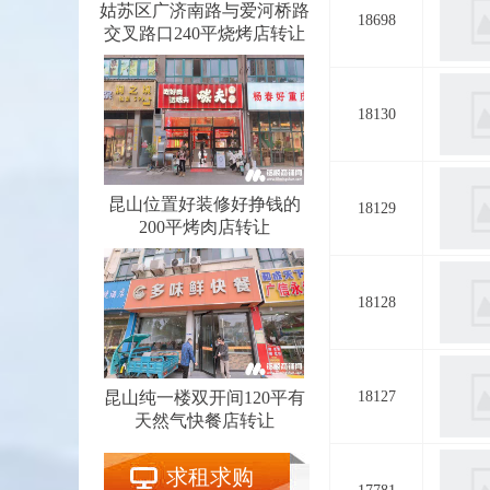
姑苏区广济南路与爱河桥路
18698
交叉路口240平烧烤店转让
18130
昆山位置好装修好挣钱的
18129
200平烤肉店转让
18128
昆山纯一楼双开间120平有
18127
天然气快餐店转让
求租求购