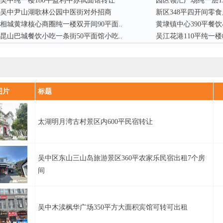
吴中纯一楼180平盈利中苏轼面馆转让
园区领汇广场纯一层13
吴中尹山湖歌林公园中医街对外招商
新区348平四开间零食
相城黄埭核心商圈纯一楼双开间90平面..
黄埭镇中心390平餐饮
昆山巴城餐饮小吃一条街50平面馆小吃..
吴江花港110平纯一楼
图片
标题
太湖明月湾古村景区内600平民宿转让
吴中区东山三山岛旅游景区360平农家乐民宿出租7个房
间
吴中木渎枫华广场350平方大面积宾馆可转可出租