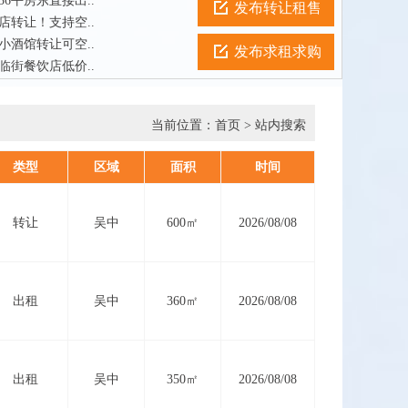
6平房东直接出..
发布转让租售
店转让！支持空..
小酒馆转让可空..
发布求租求购
临街餐饮店低价..
当前位置：
首页
> 站内搜索
类型
区域
面积
时间
转让
吴中
600㎡
2026/08/08
出租
吴中
360㎡
2026/08/08
出租
吴中
350㎡
2026/08/08