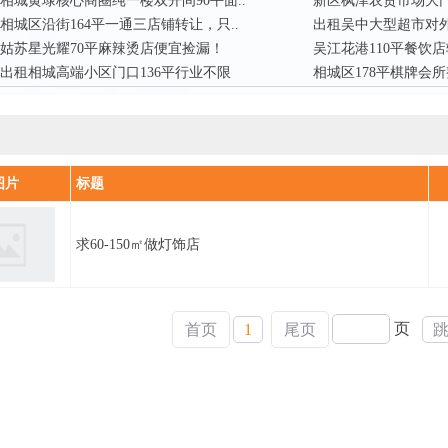
相城黄埭核心商圈纯一楼双开间90平面..
新区枫津农贸市场大门
相城区沿街164平一通三店铺转让，只..
出租吴中大型超市对外
姑苏星光耀70平麻辣烫店便宜捡漏！
吴江花港110平餐饮
出租相城高端小区门口136平行业不限
相城区178平棋牌会
图片
标题
求60-150㎡做灯饰店
页
首页
1
尾页