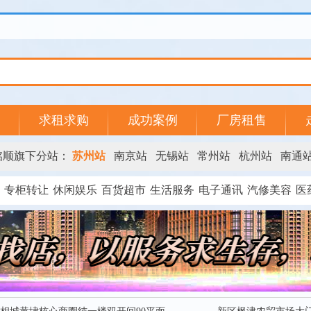
求租求购
成功案例
厂房租售
铭顺旗下分站：
苏州站
南京站
无锡站
常州站
杭州站
南通
专柜转让
休闲娱乐
百货超市
生活服务
电子通讯
汽修美容
医