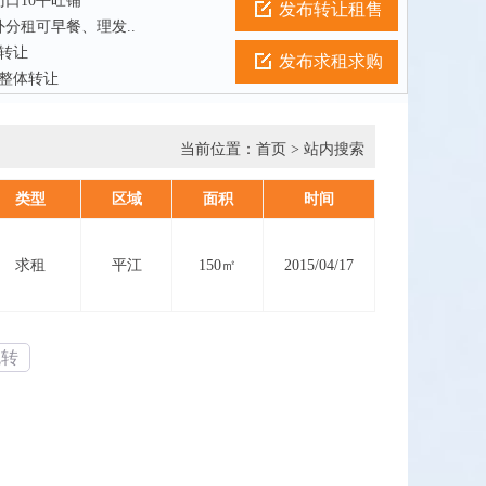
口10平旺铺
发布转让租售
分租可早餐、理发..
店转让
发布求租求购
所整体转让
当前位置：
首页
> 站内搜索
类型
区域
面积
时间
求租
平江
150㎡
2015/04/17
跳转