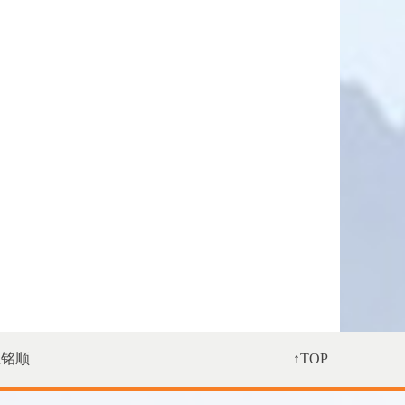
系铭顺
↑TOP