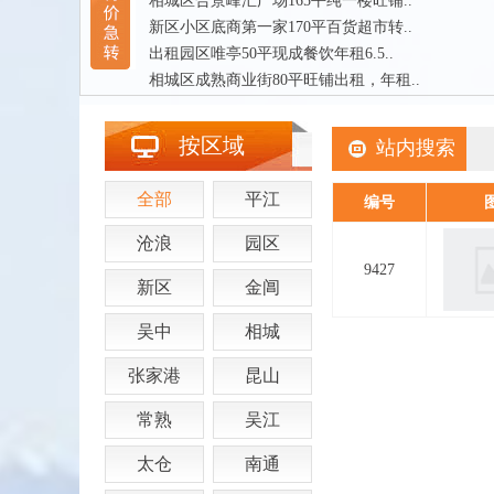
相城区合景峰汇广场165平纯一楼旺铺..
新区小区底商第一家170平百货超市转..
出租园区唯亭50平现成餐饮年租6.5..
相城区成熟商业街80平旺铺出租，年租..
按区域
站内搜索
全部
平江
编号
沧浪
园区
9427
新区
金阊
吴中
相城
张家港
昆山
常熟
吴江
太仓
南通