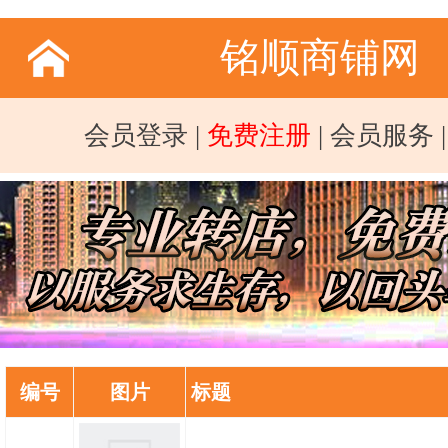
铭顺商铺网
会员登录
|
免费注册
|
会员服务
编号
图片
标题