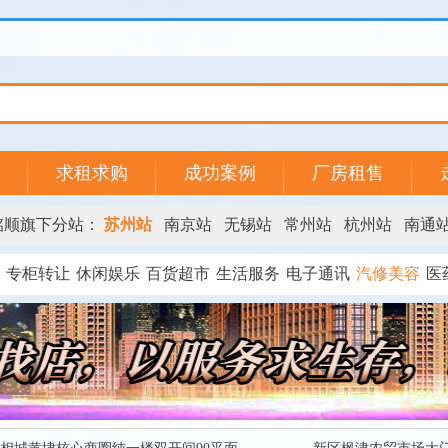
求租求购
成功案例
厂房租售
铭顺旗下分站：
苏州站
南京站
无锡站
常州站
杭州站
南通
专柜转让
休闲娱乐
百货超市
生活服务
电子通讯
汽修美容
医