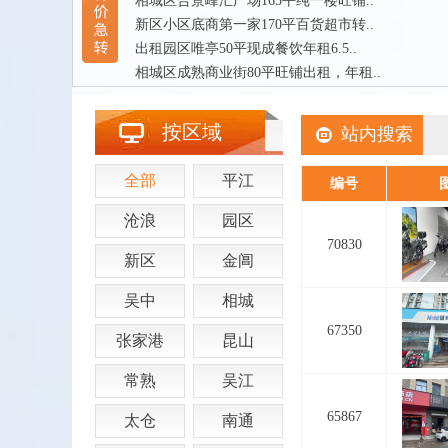
相城区合景峰汇广场165平纯一楼旺铺..
新区小区底商第一家170平百货超市转..
出租园区唯亭50平现成餐饮年租6.5..
相城区成熟商业街80平旺铺出租，年租..
按区域
站内搜索
全部
平江
编号
沧浪
园区
70830
新区
金阊
吴中
相城
67350
张家港
昆山
常熟
吴江
65867
太仓
南通