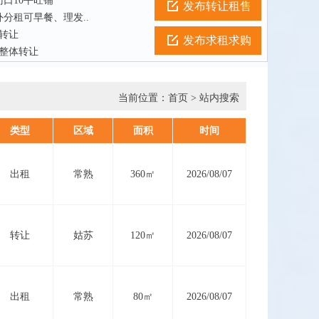
口10平旺铺
发布转让租售
分租可早餐、理发..
店转让
发布求租求购
所整体转让
当前位置：
首页
> 站内搜索
类型
区域
面积
时间
出租
常熟
360㎡
2026/08/07
转让
姑苏
120㎡
2026/08/07
出租
常熟
80㎡
2026/08/07