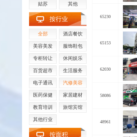
姑苏
其他
65230
按行业
全部
酒店餐饮
65153
美容美发
服饰鞋包
专柜转让
休闲娱乐
62030
百货超市
生活服务
电子通讯
汽修美容
医药保健
家居建材
58086
教育培训
旅馆宾馆
其他行业
48961
按面积