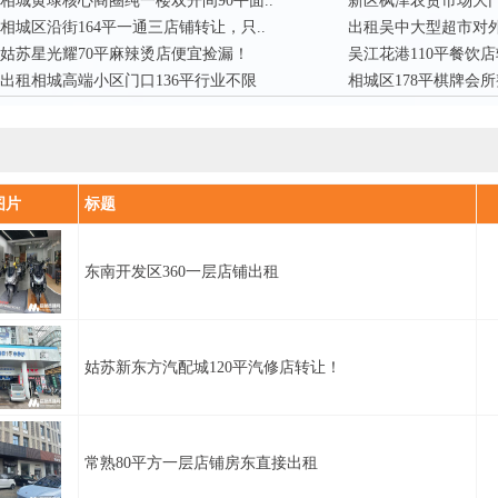
相城黄埭核心商圈纯一楼双开间90平面..
新区枫津农贸市场大门
相城区沿街164平一通三店铺转让，只..
出租吴中大型超市对外
姑苏星光耀70平麻辣烫店便宜捡漏！
吴江花港110平餐饮
出租相城高端小区门口136平行业不限
相城区178平棋牌会
图片
标题
东南开发区360一层店铺出租
姑苏新东方汽配城120平汽修店转让！
常熟80平方一层店铺房东直接出租