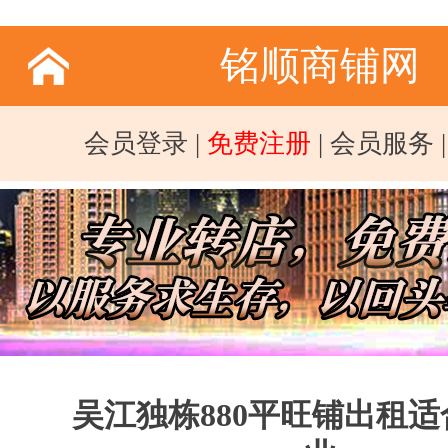
铭顺商铺网
会员登录
|
免费注册
|
会员服务
吴江独栋880平旺铺出租