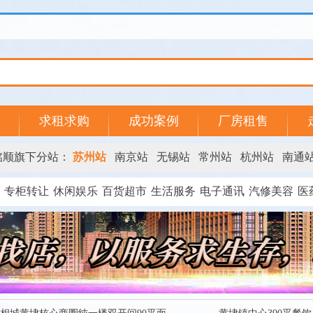
求租求购
成功案例
厂房租售
铭顺旗下分站：
苏州站
南京站
无锡站
常州站
杭州站
南通
专柜转让
休闲娱乐
百货超市
生活服务
电子通讯
汽修美容
医