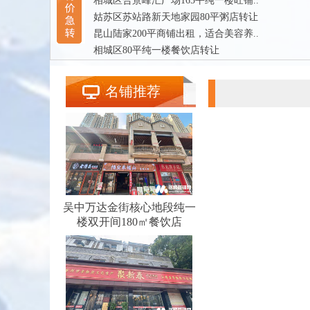
相城区合景峰汇广场165平纯一楼旺铺..
姑苏区苏站路新天地家园80平粥店转让
昆山陆家200平商铺出租，适合美容养..
相城区80平纯一楼餐饮店转让
名铺推荐
吴中万达金街核心地段纯一
楼双开间180㎡餐饮店