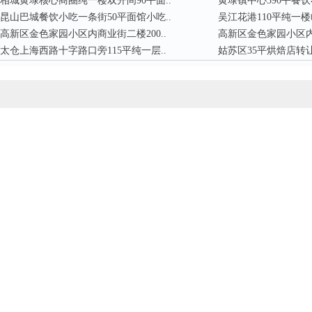
相城黄埭核心商圈纯一楼双开间90平面..
黄埭镇中心390平餐饮
昆山巴城餐饮小吃一条街50平面馆小吃..
吴江花港110平纯一楼
高新区金色家园小区内商业街二楼200..
高新区金色家园小区内商
太仓上海西路十字路口旁115平纯一层..
姑苏区35平烘焙店转让房