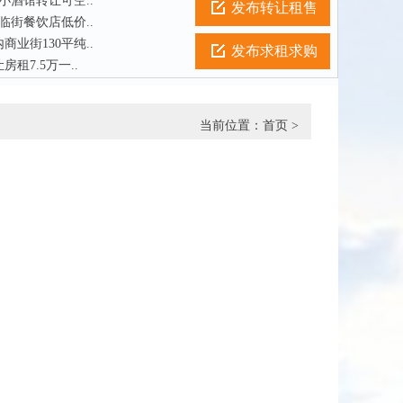
小酒馆转让可空..
发布转让租售
临街餐饮店低价..
业街130平纯..
发布求租求购
租7.5万一..
当前位置：
首页
>