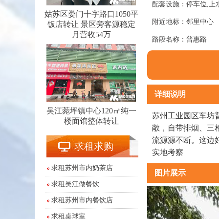
配套设施：停车位,上水,
姑苏区娄门十字路口1050平
附近地标：邻里中心
饭店转让 景区旁客源稳定
月营收54万
路段名称：普惠路
详细说明
吴江菀坪镇中心120㎡纯一
苏州工业园区车坊
楼面馆整体转让
敞，自带排烟、三相
流源源不断。这边
求租求购
实地考察
求租苏州市内奶茶店
图片展示
求租吴江做餐饮
求租苏州市内餐饮店
求租桌球室