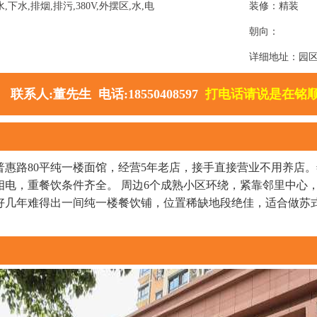
下水,排烟,排污,380V,外摆区,水,电
装修：精装
朝向：
详细地址：园
联系人:董先生 电话:18550408597
打电话请说是在铭
普惠路80平纯一楼面馆，经营5年老店，接手直接营业不用养店。
电，重餐饮条件齐全。 周边6个成熟小区环绕，紧靠邻里中心，
好几年难得出一间纯一楼餐饮铺，位置稀缺地段绝佳，适合做苏