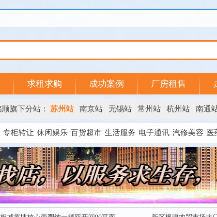
求租求购
成功案例
厂房租售
铭顺旗下分站：
苏州站
南京站
无锡站
常州站
杭州站
南通
专柜转让
休闲娱乐
百货超市
生活服务
电子通讯
汽修美容
医