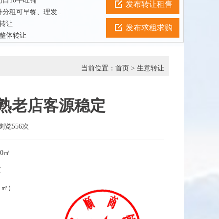
口10平旺铺
发布转让租售
分租可早餐、理发..
店转让
发布求租求购
所整体转让
当前位置：
首页
>
生意转让
成熟老店客源稳定
已浏览556次
0㎡
区
（㎡）