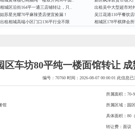
相城黄埭核心商圈纯一楼双开间90平面..
新区枫津农贸市场大门
相城区沿街164平一通三店铺转让，只..
出租吴中大型超市对外
姑苏星光耀70平麻辣烫店便宜捡漏！
吴江花港110平餐饮
出租相城高端小区门口136平行业不限
相城区178平棋牌会
园区车坊80平纯一楼面馆转让 
编号：70760 时间：2026-08-07 00:00:01 此信息
所属面积：70-9
餐馆
所属区域：园
具体面积：80
转让费：面议