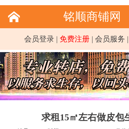
铭顺商铺网
会员登录
|
免费注册
|
会员服务
求租15㎡左右做皮包